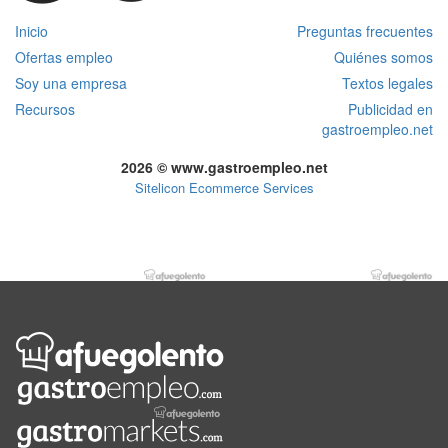
Inicio
Preguntas frecuentes
Ofertas empleo
Quiénes somos
Soy una empresa
Textos legales
Recursos
Publicidad en
gastroempleo.net
2026 © www.gastroempleo.net
Sitelicon Ecommerce Services