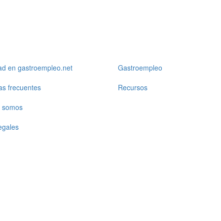
ad en gastroempleo.net
Gastroempleo
as frecuentes
Recursos
 somos
egales